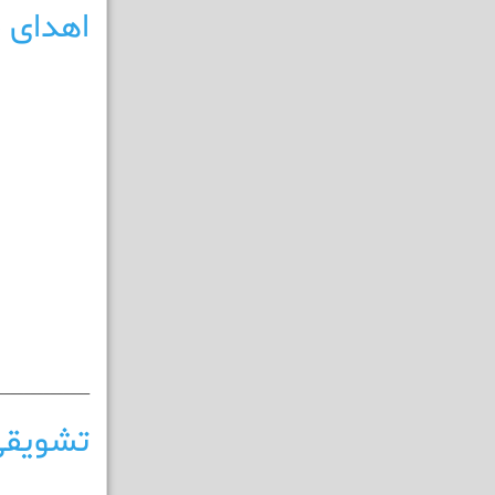
اهدای ج
______________
تشویقی