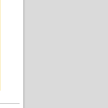
______________