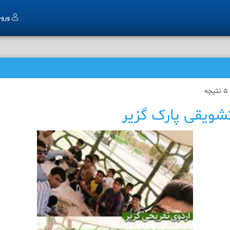
ورو
شویقی پارک گزیر