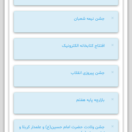
×
جشن نیمه شعبان
×
افتتاح کتابخانه الکترونیک
×
جشن پیروزی انقلاب
×
بازارچه پایه هفتم
×
جشن ولادت حضرت امام حسین(ع) و علمدار کربلا و