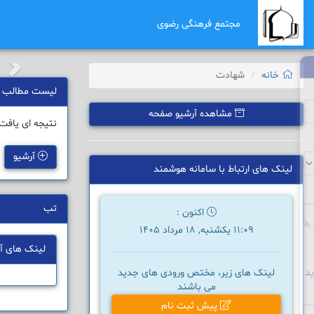
مجتمع فرهنگی رضوی
خانه
شهادت
لیست مطالب
مشاهده آرشیو صفحه
نتیجه ای یافت
آرشیو
لینک های ارتباط با سامانه هوشمند
تب
اکنون :
11:09 یکشنبه, 18 مرداد 1405
لینک های آ
د
لینک های زیر، مختص ورودی های جدید
می باشند
پیش ثبت نام