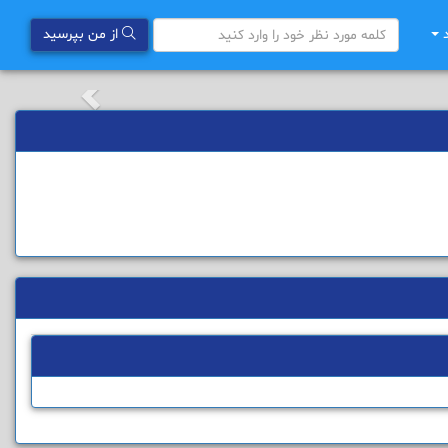
د
از من بپرسید